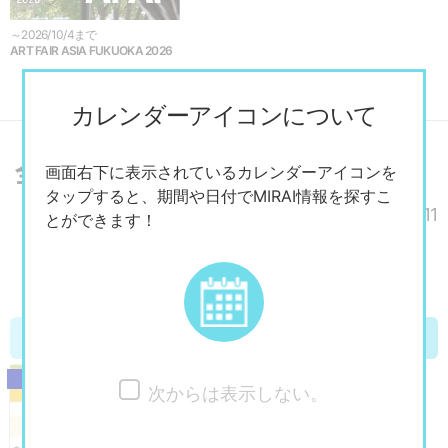
～2026/10/4まで
ART FAIR ASIA FUKUOKA 2026
»» もっと見る
カレンダーアイコンについて
全国 - すべて -
画面右下に表示されているカレンダーアイコンを
タップすると、期間や日付でMIRAI情報を探すこ
2025/11/4～2025/11/11
対象期間：
とができます！
2026年
9月
10月
11月
12月
1月
2月
3月
4月
5月
6
11/5（水）
終了
次からは表示しない。