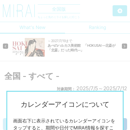
全国版
ちょっと先のミライを探しに行こう
What's New
Ranking
～2027/7/19まで
あべのハルカス美術館 「HOKUSAI ―北斎が
Previous
Ne
「北斎」だった時代―」
全国 - すべて -
2025/7/5～2025/7/12
対象期間：
2026年
カレンダーアイコンについて
5月
6月
7月
8月
9月
10月
11月
12月
1月
2
画面右下に表示されているカレンダーアイコンを
7/5（土）
タップすると、期間や日付でMIRAI情報を探すこ