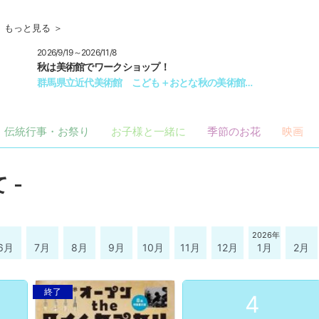
もっと見る ＞
2027/5/22～2027/7/19
2027年5月、大阪で北斎展開催！
あべのハルカス美術館 「HOKUSAI 
…
伝統行事・お祭り
お子様と一緒に
季節のお花
映画
 -
2026年
6月
7月
8月
9月
10月
11月
12月
1月
2月
終了
4