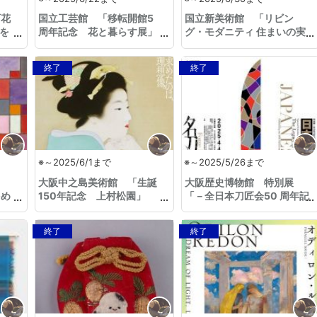
百花
国立工芸館 「移転開館5
国立新美術館 「リビン
々を
周年記念 花と暮らす展」
グ・モダニティ 住まいの実
験 1920s–1970s」
終了
終了
※～2025/6/1まで
※～2025/5/26まで
ウ
大阪中之島美術館 「生誕
大阪歴史博物館 特別展
をめ
150年記念 上村松園」
「－全日本刀匠会50 周年記
念－日本刀1000年の軌
跡」
終了
終了