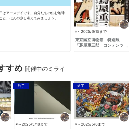
）
日はアースデイです。自分たちの住む地球
こと、ほんの少し考えてみましょう。
※～2025/6/15まで
東京国立博物館 特別展
「蔦屋重三郎 コンテンツ
ビジネスの風雲児」
すすめ
開催中のミライ
終了
終了
※～2025/5/18まで
※～2025/5/6まで