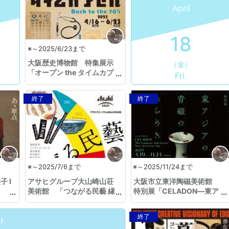
April
18
※～2025/6/23まで
大阪歴史博物館 特集展示
（金）
「オープン the タイムカプ
Fri.
セル」
終了
終了
※～2025/7/6まで
※～2025/11/24まで
 I
アサヒグループ大山崎山荘
大阪市立東洋陶磁美術館
美術館 「つながる民藝 縁
特別展「CELADON―東ア
ぐるり ―山本爲三郎コレク
ジアの青磁のきらめき」
ションより」
終了
火）