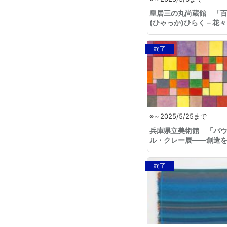
皇居三の丸尚蔵館 「
(ひゃっか)ひらく－花
めぐる美－」
終了
※～2025/5/25まで
兵庫県立美術館 「パ
ル・クレー展――創造
ぐる星座」
終了