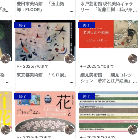
ム
豊田市美術館 「玉山拓
水戸芸術館 現代美術ギャラ
「あ
郎：FLOOR」
リー 「近藤亜樹：我が身
だ！
をさいて、みた世界は」
終了
終了
※～2025/7/6まで
※～2025/5/10まで
「硲
東京都美術館 「ミロ展」
細見美術館 「細見コレク
ション 若冲と江戸絵画」
終了
終了
※～2025/6/22まで
※～2025/6/30まで