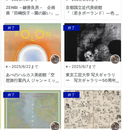
ZENBI －鍵善良房－ 企画
京都国立近代美術館
展「田嶋悦子－園の賑い」
「〈若きポーランド〉―色
彩と魂の詩 1890-1918」
終了
終了
※～2025/6/22まで
※～2025/6/7まで
あべのハルカス美術館「空
東京工芸大学 写大ギャラリ
想旅行案内人 ジャン＝ミッ
ー 写大ギャラリー50周年
シェル・フォロン」
記念展Ⅰ 細江英公追悼写真展
「写真への愛と尊敬」
終了
終了