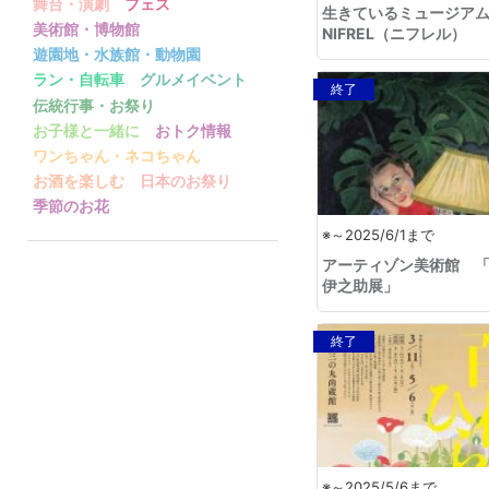
舞台・演劇
フェス
生きているミュージア
美術館・博物館
NIFREL（ニフレル） 
なたも愉快な生きもの
遊園地・水族館・動物園
展」
ラン・自転車
グルメイベント
終了
伝統行事・お祭り
お子様と一緒に
おトク情報
ワンちゃん・ネコちゃん
お酒を楽しむ
日本のお祭り
季節のお花
※～2025/6/1まで
アーティゾン美術館 
伊之助展」
終了
※～2025/5/6まで