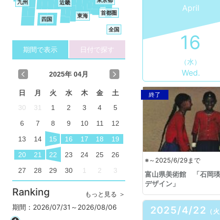
九州
近畿
April
首都圏
東海
四国
全国
16
期間で表示
日付で探す
（水）
Wed.
2025
年 04月
日
月
火
水
木
金
土
終了
30
31
1
2
3
4
5
6
7
8
9
10
11
12
13
14
15
16
17
18
19
20
21
22
23
24
25
26
※～2025/6/29まで
27
28
29
30
1
2
3
富山県美術館 「石岡瑛子
デザイン」
Ranking
もっと見る ＞
期間：2026/07/31～2026/08/06
2025/4/22
（