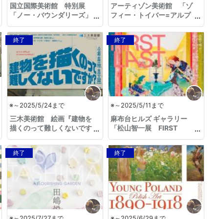
国立国際美術館 特別展
アーティゾン美術館 「ゾ
「ノー・バウンダリーズ」
フィー・トイバー=アルプ
とジャン・アルプ」
終了
終了
※～2025/5/24まで
※～2025/5/11まで
三木美術館 絵画『建物を
麻布台ヒルズ ギャラリー
描くのって難しくないです
「松山智一展 FIRST
か？』／ 陶磁器『それも唐
LAST」
津？これも唐津？』
終了
終了
※～2025/7/27まで
※～2025/6/29まで