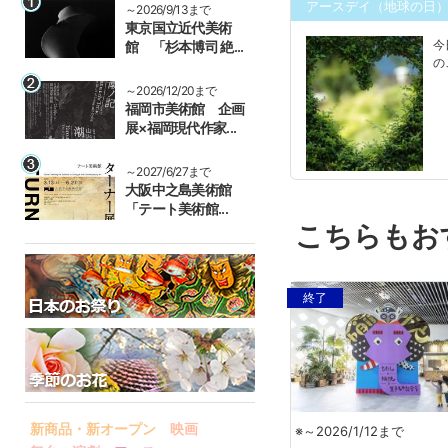
アースデイ（地球の日
～2026/9/13まで
東京国立近代美術
今
館 「杉本博司 絶...
の
～2026/12/20まで
福岡市美術館 企画
展×福岡現代作家...
～2027/6/27まで
大阪中之島美術館
「テート美術館...
こちらもお
終了
新商品・新オープン
映画
※～2026/1/12まで