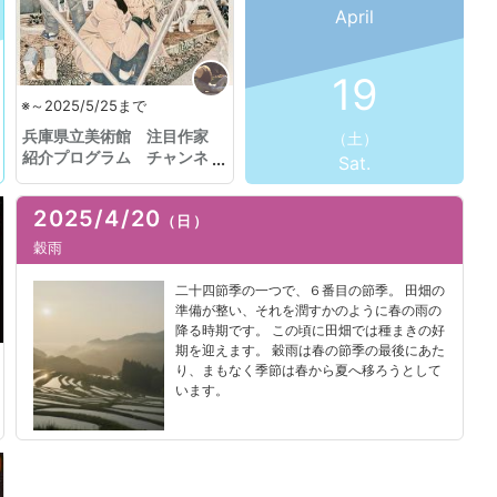
April
19
※～2025/5/25まで
兵庫県立美術館 注目作家
（土）
紹介プログラム チャンネ
Sat.
ル16 「松元悠 夢」
2025/4/20
（日）
穀雨
二十四節季の一つで、６番目の節季。 田畑の
準備が整い、それを潤すかのように春の雨の
降る時期です。 この頃に田畑では種まきの好
期を迎えます。 穀雨は春の節季の最後にあた
り、まもなく季節は春から夏へ移ろうとして
います。