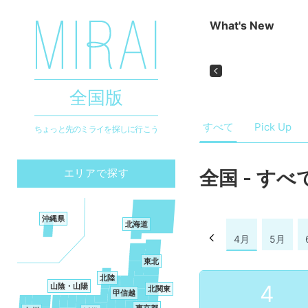
What's New
2026/9/19～2026/11/8
秋は美術館でワークショップ！
Previous
群馬県立近代美術館 こども＋おとな秋の美術館…
全国版
すべて
Pick Up
ちょっと先のミライを探しに行こう
エリアで探す
全国 - すべて
沖縄県
北海道
2025年
10月
11月
12月
1月
2月
3月
4月
5月
東北
北陸
4
山陰・山陽
北関東
甲信越
東京都