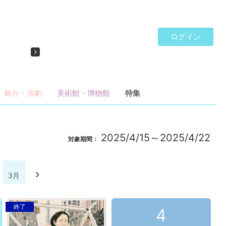
ログイン
Next
―北斎が「北斎」だった時代―」
舞台・演劇
美術館・博物館
特集
2025/4/15～2025/4/22
対象期間：
3月
4月
5月
6月
7月
8月
9月
10月
11
終了
4